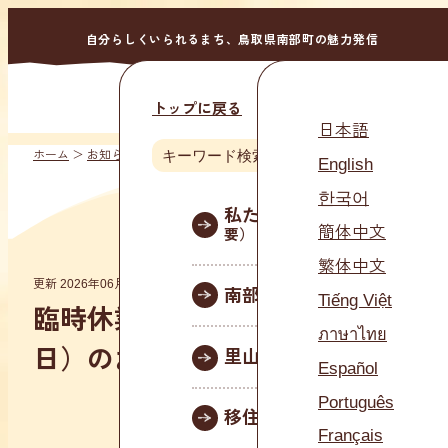
自分らしくいられるまち、鳥取県南部町の魅力発信
トップに戻る
MENU
日本語
ホーム
＞
お知らせ
English
Languag
한국어
私たちについて
（法人概
簡体中文
要）
繁体中文
更新 2026年06月05日
南部町について
Tiếng Việt
臨時休業（２０２６年６月１５
ภาษาไทย
日）のお知らせ
里山暮らしを体験
Español
Português
移住について
Français