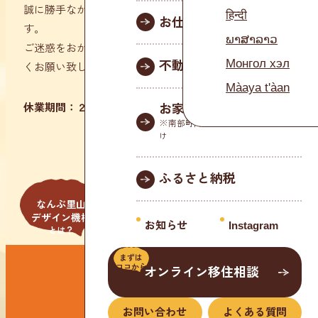
誠に勝手ながら下記のとおり臨時休業させていただきま
हिन्दी
お仕事情報
す。
ພາສາລາວ
ご迷惑をおかけしますが、何卒ご了承下さいますよう宜し
Монгол хэл
不動産情報
くお願い致します。
Màaya t'àan
休業期間：２０２６年６月１５日（月）
お家の相談窓口
※南部町内に家を所有している方向
け
ふるさと納税
なんぶ里山
デザイン機構
お知らせ
Instagram
とは？
まずは
ココから
オンライン移住相談
ABOUT US
お問い合わせ
よくある質問