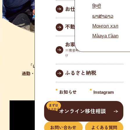
始めよう
里山暮らしを
南部町で
हिन्दी
お仕事情報
ພາສາລາວ
Монгол хэл
不動産情報
Màaya t'àan
お家の相談窓口
※南部町内に家を所有している方向
け
南部町は鳥取県西部に位置し、
「山陰の商都」と言われる米子に隣接。
ふるさと納税
通勤・通学に便利で、自然もすぐそばにある、
ちょうどいい暮らしが叶います。
お知らせ
Instagram
まずは
ココから
オンライン移住相談
お問い合わせ
よくある質問