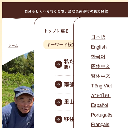
自分らしくいられるまち、鳥取県南部町の魅力発信
トップに戻る
MENU
日本語
ホーム
English
Languag
한국어
私たちについて
（法人概
簡体中文
要）
繁体中文
南部町について
Tiếng Việt
ภาษาไทย
おいでよ
里山暮らしを体験
Español
南部町！
Português
移住について
Français